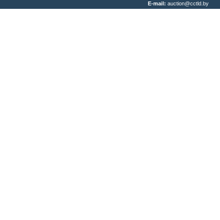
E-mail:
auction@cctld.by
Написать письмо