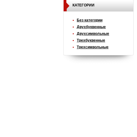
КАТЕГОРИИ
Без категории
Двухбуквенные
Двухсимвольные
Трехбуквенные
Трехсимвольные