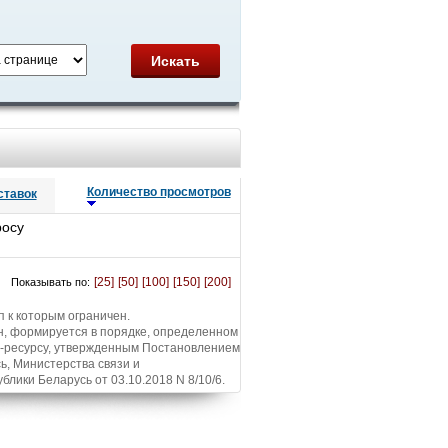
Искать
Количество просмотров
ставок
росу
[25]
[50]
[100]
[150]
[200]
Показывать по:
п к которым ограничен.
н, формируется в порядке, определенном
т-ресурсу, утвержденным Постановлением
ь, Министерства связи и
ики Беларусь от 03.10.2018 N 8/10/6.