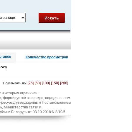
Искать
ставок
Количество просмотров
росу
[25]
[50]
[100]
[150]
[200]
Показывать по:
п к которым ограничен.
н, формируется в порядке, определенном
т-ресурсу, утвержденным Постановлением
ь, Министерства связи и
ики Беларусь от 03.10.2018 N 8/10/6.