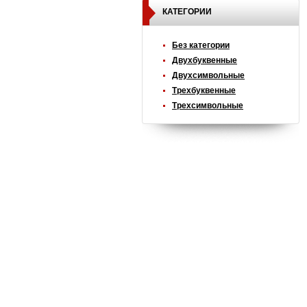
КАТЕГОРИИ
Без категории
Двухбуквенные
Двухсимвольные
Трехбуквенные
Трехсимвольные