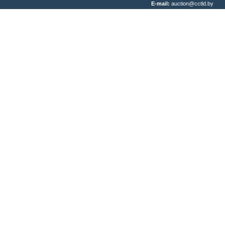
E-mail:
auction@cctld.by
Написать письмо