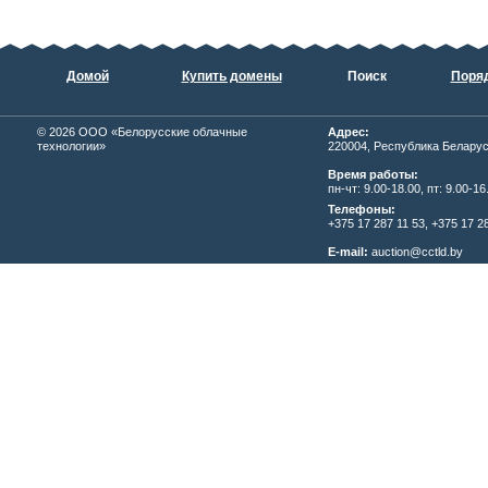
Домой
Купить домены
Поиск
Поряд
© 2026
ОOО «Белорусские облачные
Адрес:
технологии»
220004, Республика Беларусь,
Время работы:
пн-чт: 9.00-18.00, пт: 9.00-16
Телефоны:
+375 17 287 11 53, +375 17 28
E-mail:
auction@cctld.by
Написать письмо