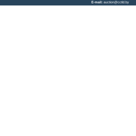
E-mail:
auction@cctld.by
Написать письмо