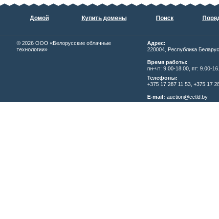
Домой
Купить домены
Поиск
Поряд
© 2026
ОOО «Белорусские облачные
Адрес:
технологии»
220004, Республика Беларусь,
Время работы:
пн-чт: 9.00-18.00, пт: 9.00-16
Телефоны:
+375 17 287 11 53, +375 17 28
E-mail:
auction@cctld.by
Написать письмо