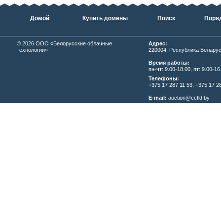
Домой
Купить домены
Поиск
Поряд
© 2026
ОOО «Белорусские облачные
Адрес:
технологии»
220004, Республика Беларусь,
Время работы:
пн-чт: 9.00-18.00, пт: 9.00-16
Телефоны:
+375 17 287 11 53, +375 17 28
E-mail:
auction@cctld.by
Написать письмо