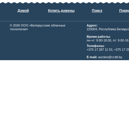
Домой
Купить домены
Поиск
Поряд
© 2026
ОOО «Белорусские облачные
Адрес:
технологии»
220004, Республика Беларусь,
Время работы:
пн-чт: 9.00-18.00, пт: 9.00-16
Телефоны:
+375 17 287 11 53, +375 17 28
E-mail:
auction@cctld.by
Написать письмо