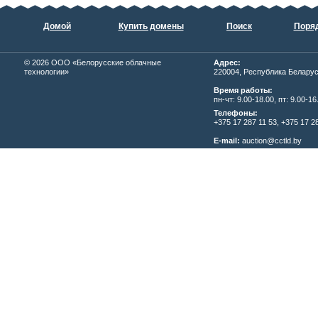
Домой
Купить домены
Поиск
Поряд
© 2026
ОOО «Белорусские облачные
Адрес:
технологии»
220004, Республика Беларусь,
Время работы:
пн-чт: 9.00-18.00, пт: 9.00-16
Телефоны:
+375 17 287 11 53, +375 17 28
E-mail:
auction@cctld.by
Написать письмо