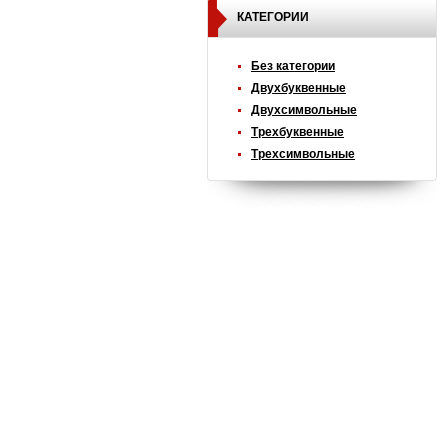
КАТЕГОРИИ
Без категории
Двухбуквенные
Двухсимвольные
Трехбуквенные
Трехсимвольные