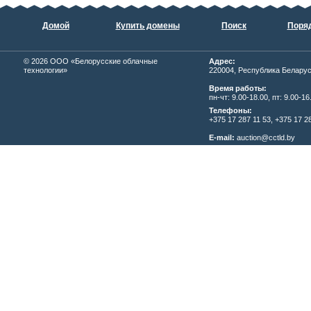
Домой
Купить домены
Поиск
Поряд
© 2026
ОOО «Белорусские облачные
Адрес:
технологии»
220004, Республика Беларусь,
Время работы:
пн-чт: 9.00-18.00, пт: 9.00-16
Телефоны:
+375 17 287 11 53, +375 17 28
E-mail:
auction@cctld.by
Написать письмо