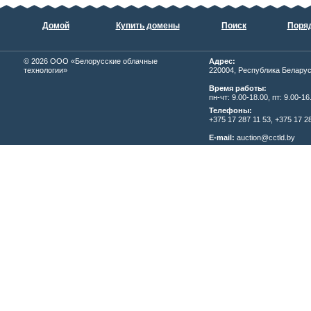
Домой
Купить домены
Поиск
Поряд
© 2026
ОOО «Белорусские облачные
Адрес:
технологии»
220004, Республика Беларусь,
Время работы:
пн-чт: 9.00-18.00, пт: 9.00-16
Телефоны:
+375 17 287 11 53, +375 17 28
E-mail:
auction@cctld.by
Написать письмо